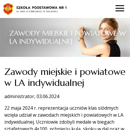
ZAWODY MIEJSKIE I POWIATOWE W
LA INDYWIDUALNEJ
Zawody miejskie i powiatowe
w LA indywidualnej
administrator, 03.06.2024
22 maja 2024 r. reprezentacja uczniów klas siódmych
wzięła udział w zawodach miejskich i powiatowych w LA
indywidualnej. Uczniowie zdobyli medale w biegach
sztafetowych 4×100, pchnięciu kulą, skoku w dal oraz w