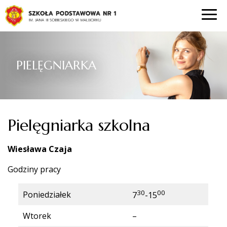
PIELĘGNIARKA
Pielęgniarka szkolna
Wiesława Czaja
Godziny pracy
30
00
Poniedziałek
7
-15
Wtorek
–