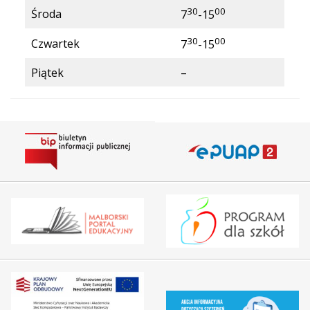
30
00
Środa
7
-15
30
00
Czwartek
7
-15
Piątek
–